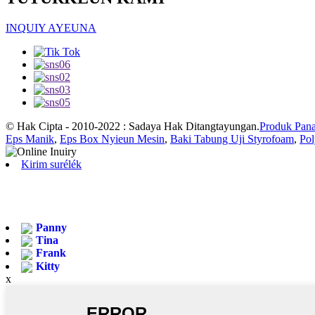
INQUIY AYEUNA
© Hak Cipta - 2010-2022 : Sadaya Hak Ditangtayungan.
Produk Pan
Eps Manik
,
Eps Box Nyieun Mesin
,
Baki Tabung Uji Styrofoam
,
Pol
Kirim surélék
Panny
Tina
Frank
Kitty
x