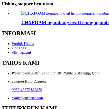
Fishing stopper bentukna
CHXFOAM ngambang oval fishing ngambang
INFORMASI
Produk Diulas
Hot Tags
Sitemap.xml
TAROS KAMI
Wewengkon Kalér, Zona Industri Nanlv, Kota Xinji, Cina
Telepon Kami Ayeuna:
0086-13673182879
frank@cnzheps.com
TUTURKEUN KAMI