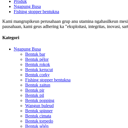
Produk
Ngapung Busa
Fishing stopper bentukna
Kami mangrupikeun perusahaan grup anu utamina ngahasilkeun mesin 
pausahaan, kami geus adhering ka "eksploitasi, integritas, inovasi,
Kategori
Ngapung Busa
Bentuk bar
Bentuk pélor
Bentuk rokok
Bentuk kerucut
Bentuk corky
Fishing stopper bentukna
Bentuk zaitun
Bentuk pir
Bentuk pil
Bentuk popping
Wangun buleud
Bentuk spinner
Bentuk cimata
Bentuk torpedo
Bentuk séjén