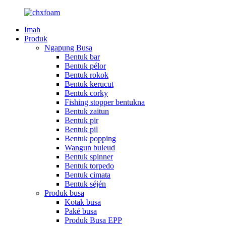
Imah
Produk
Ngapung Busa
Bentuk bar
Bentuk pélor
Bentuk rokok
Bentuk kerucut
Bentuk corky
Fishing stopper bentukna
Bentuk zaitun
Bentuk pir
Bentuk pil
Bentuk popping
Wangun buleud
Bentuk spinner
Bentuk torpedo
Bentuk cimata
Bentuk séjén
Produk busa
Kotak busa
Paké busa
Produk Busa EPP