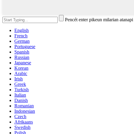
Pencét enter pikeun milarian atanap
English
French
German
Portuguese
Spanish
Russian
Japanese
Korean
Arabic
Irish
Greek
Turkish
Italian
Danish
Romanian
Indonesian
Czech
Afrikaans
Swedish
Polish