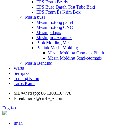
EPS Foam Beads
EPS Busa Darah Test Tube Baki
EPS Foam És Krim Box
Mesin busa
Mesin motong panel
Mesin motong CNC
Mesin palapis
Mesin pre-expander
Blok Molding Mesin
Bentuk Mesin Molding
Mesin Molding Otomatis Pinuh
Mesin Molding Semi-otomatis
Mesin Bending
Warta
Sertipikat
Tentang Kami
Taros Kami
MB/whatsapp: 86 13081104778
Email: frank@cnzheps.com
English
Imah