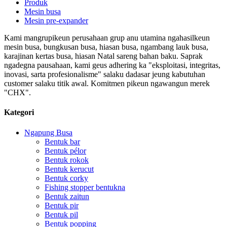
Produk
Mesin busa
Mesin pre-expander
Kami mangrupikeun perusahaan grup anu utamina ngahasilkeun
mesin busa, bungkusan busa, hiasan busa, ngambang lauk busa,
karajinan kertas busa, hiasan Natal sareng bahan baku. Saprak
ngadegna pausahaan, kami geus adhering ka "eksploitasi, integritas,
inovasi, sarta profesionalisme" salaku dadasar jeung kabutuhan
customer salaku titik awal. Komitmen pikeun ngawangun merek
"CHX".
Kategori
Ngapung Busa
Bentuk bar
Bentuk pélor
Bentuk rokok
Bentuk kerucut
Bentuk corky
Fishing stopper bentukna
Bentuk zaitun
Bentuk pir
Bentuk pil
Bentuk popping