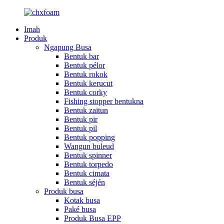
Imah
Produk
Ngapung Busa
Bentuk bar
Bentuk pélor
Bentuk rokok
Bentuk kerucut
Bentuk corky
Fishing stopper bentukna
Bentuk zaitun
Bentuk pir
Bentuk pil
Bentuk popping
Wangun buleud
Bentuk spinner
Bentuk torpedo
Bentuk cimata
Bentuk séjén
Produk busa
Kotak busa
Paké busa
Produk Busa EPP