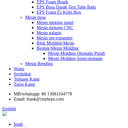
EPS Foam Beads
EPS Busa Darah Test Tube Baki
EPS Foam És Krim Box
Mesin busa
Mesin motong panel
Mesin motong CNC
Mesin palapis
Mesin pre-expander
Blok Molding Mesin
Bentuk Mesin Molding
Mesin Molding Otomatis Pinuh
Mesin Molding Semi-otomatis
Mesin Bending
Warta
Sertipikat
Tentang Kami
Taros Kami
MB/whatsapp: 86 13081104778
Email: frank@cnzheps.com
English
Imah