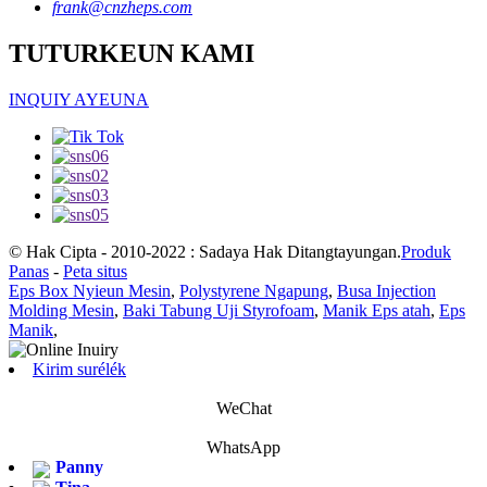
frank@cnzheps.com
TUTURKEUN KAMI
INQUIY AYEUNA
© Hak Cipta - 2010-2022 : Sadaya Hak Ditangtayungan.
Produk
Panas
-
Peta situs
Eps Box Nyieun Mesin
,
Polystyrene Ngapung
,
Busa Injection
Molding Mesin
,
Baki Tabung Uji Styrofoam
,
Manik Eps atah
,
Eps
Manik
,
Kirim surélék
WeChat
WhatsApp
Panny