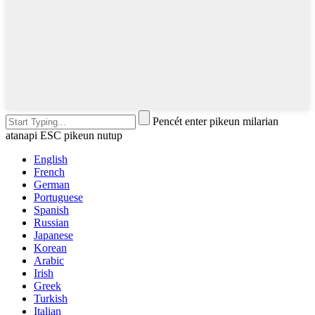
Pencét enter pikeun milarian
atanapi ESC pikeun nutup
English
French
German
Portuguese
Spanish
Russian
Japanese
Korean
Arabic
Irish
Greek
Turkish
Italian