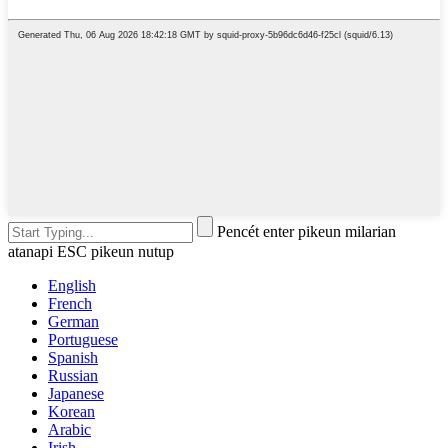
Pencét enter pikeun milarian
atanapi ESC pikeun nutup
English
French
German
Portuguese
Spanish
Russian
Japanese
Korean
Arabic
Irish