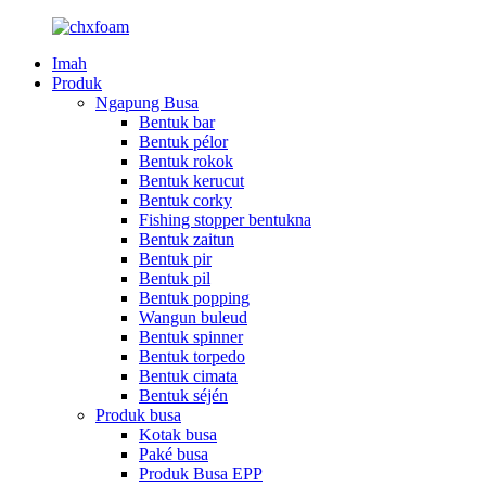
Imah
Produk
Ngapung Busa
Bentuk bar
Bentuk pélor
Bentuk rokok
Bentuk kerucut
Bentuk corky
Fishing stopper bentukna
Bentuk zaitun
Bentuk pir
Bentuk pil
Bentuk popping
Wangun buleud
Bentuk spinner
Bentuk torpedo
Bentuk cimata
Bentuk séjén
Produk busa
Kotak busa
Paké busa
Produk Busa EPP