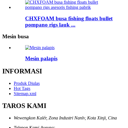
CHXFOAM busa fishing floats bullet
pompano rigs lauk ...
Mesin busa
Mesin palapis
INFORMASI
Produk Diulas
Hot Tags
Sitemap.xml
TAROS KAMI
Wewengkon Kalér, Zona Industri Nanlv, Kota Xinji, Cina
Telepon Kami Ayeuna: