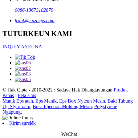
0086-13673182879
frank@cnzheps.com
TUTURKEUN KAMI
INQUIY AYEUNA
© Hak Cipta - 2010-2022 : Sadaya Hak Ditangtayungan.
Produk
Panas
-
Peta situs
Manik Eps atah
,
Eps Manik
,
Eps Box Nyieun Mesin
,
Baki Tabung
Uji Styrofoam
,
Busa Injection Molding Mesin
,
Polystyrene
Ngapung
,
Kirim surélék
WeChat