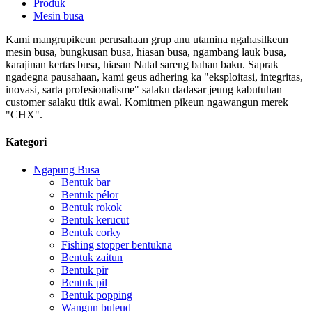
Produk
Mesin busa
Kami mangrupikeun perusahaan grup anu utamina ngahasilkeun
mesin busa, bungkusan busa, hiasan busa, ngambang lauk busa,
karajinan kertas busa, hiasan Natal sareng bahan baku. Saprak
ngadegna pausahaan, kami geus adhering ka "eksploitasi, integritas,
inovasi, sarta profesionalisme" salaku dadasar jeung kabutuhan
customer salaku titik awal. Komitmen pikeun ngawangun merek
"CHX".
Kategori
Ngapung Busa
Bentuk bar
Bentuk pélor
Bentuk rokok
Bentuk kerucut
Bentuk corky
Fishing stopper bentukna
Bentuk zaitun
Bentuk pir
Bentuk pil
Bentuk popping
Wangun buleud