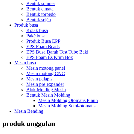
Bentuk spinner
Bentuk cimata
Bentuk torpedo
Bentuk séjén
Produk busa
Kotak busa
Paké busa
Produk Busa EPP
EPS Foam Beads
EPS Busa Darah Test Tube Baki
EPS Foam És Krim Box
Mesin busa
Mesin motong panel
Mesin motong CNC
Mesin palapis
Mesin pre-expander
Blok Molding Mesin
Bentuk Mesin Molding
Mesin Molding Otomatis Pinuh
Mesin Molding Semi-otomatis
Mesin Bending
produk unggulan