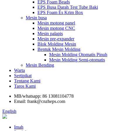
EPS Foam Beads
EPS Busa Darah Test Tube Baki
EPS Foam És Krim Box
Mesin busa
Mesin motong panel
Mesin motong CNC
Mesin palapis
Mesin pre-expander
Blok Molding Mesin
Bentuk Mesin Molding
Mesin Molding Otomatis Pinuh
Mesin Molding Semi-otomatis
Mesin Bending
Warta
Sertipikat
Tentang Kami
Taros Kami
MB/whatsapp: 86 13081104778
Email: frank@cnzheps.com
English
Imah