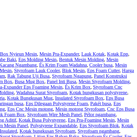
 Box Nyieun Mesin
,
Mesin Pra-Expander
,
Lauk Kotak
,
Kotak Epp
,
ube Baki
,
Eps Molding Mesin
,
Bentuk Mesin Molding
,
Mesin
Kacang Ngambang
,
És Krim Foam Wadahna
,
Cooler busa
,
Mesin
 Mesin
,
Styrofoam Lauk Cooler
,
Blok Mesin
,
Eps Foam Cutter
,
Harga
oam
,
Rak Tabung Uji Busa
,
Styrofoam Ngapung
,
Panel Konstruksi
im Box
,
Busa Mug Box
,
Panel Inti Busa
,
Mesin Styrofoam Molding
,
ra-Expander Eps Foaming Mesin
,
És Krim Box
,
Styrofoam Cnc
Molding
,
Wadahna Surat Styrofoam
,
Kotak bungkusan polystyrene
,
ria
,
Kotak Bungkusan Mug
,
Insulated Styrofoam Box
,
Eps Busa
aringan busa
,
Eps Dilegaan Polystyrene Foam
,
Pakét busa
,
Eps
ing
,
Eps Cnc Mesin motong
,
Mesin motong Styrofoam
,
Cnc Eps Busa
uk Foam Box
,
Styrofoam Wire Mesh Panel
,
Pélor ngambang
,
g Aditif
,
Kotak Busa Polystyrene
,
Eps Pra-Foaming Mesin
,
Mesin
am Mesin Panel
,
Polystyrene Expandable
,
Eps Styrofoam Blok
,
Kotak
Insulated
,
Kotak bungkusan Styrofoam
,
Styrofoam ngambang
,
Surat Styrofoam
,
Litian Eps Bahan Baku
,
Styrofoam És Cooler
,
Eps