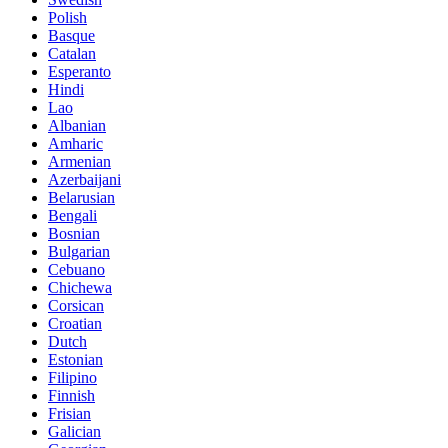
Polish
Basque
Catalan
Esperanto
Hindi
Lao
Albanian
Amharic
Armenian
Azerbaijani
Belarusian
Bengali
Bosnian
Bulgarian
Cebuano
Chichewa
Corsican
Croatian
Dutch
Estonian
Filipino
Finnish
Frisian
Galician