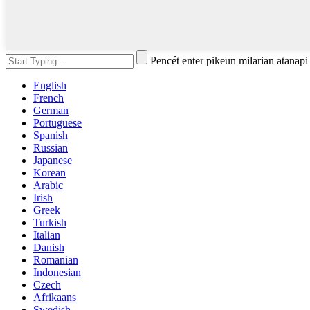
Pencét enter pikeun milarian atanap
English
French
German
Portuguese
Spanish
Russian
Japanese
Korean
Arabic
Irish
Greek
Turkish
Italian
Danish
Romanian
Indonesian
Czech
Afrikaans
Swedish