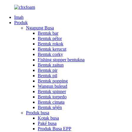
Imah
Produk
Ngapung Busa
Bentuk bar
Bentuk pélor
Bentuk rokok
Bentuk kerucut
Bentuk corky
Fishing stopper bentukna
Bentuk zaitun
Bentuk pir
Bentuk pil
Bentuk popping
Wangun buleud
Bentuk spinner
Bentuk torpedo
Bentuk cimata
Bentuk séjén
Produk busa
Kotak busa
Paké busa
Produk Busa EPP