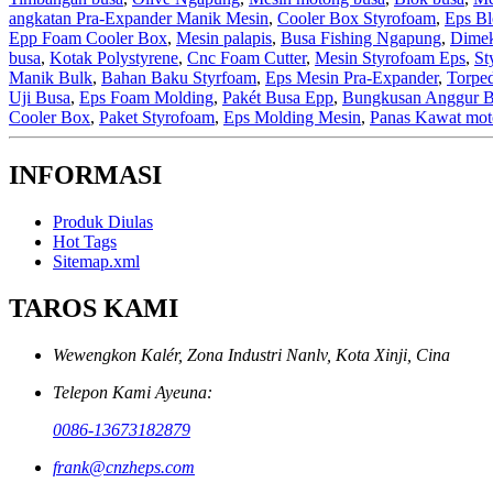
angkatan Pra-Expander Manik Mesin
,
Cooler Box Styrofoam
,
Eps Bl
Epp Foam Cooler Box
,
Mesin palapis
,
Busa Fishing Ngapung
,
Dimek
busa
,
Kotak Polystyrene
,
Cnc Foam Cutter
,
Mesin Styrofoam Eps
,
St
Manik Bulk
,
Bahan Baku Styrfoam
,
Eps Mesin Pra-Expander
,
Torpe
Uji Busa
,
Eps Foam Molding
,
Pakét Busa Epp
,
Bungkusan Anggur 
Cooler Box
,
Paket Styrofoam
,
Eps Molding Mesin
,
Panas Kawat mot
INFORMASI
Produk Diulas
Hot Tags
Sitemap.xml
TAROS KAMI
Wewengkon Kalér, Zona Industri Nanlv, Kota Xinji, Cina
Telepon Kami Ayeuna:
0086-13673182879
frank@cnzheps.com