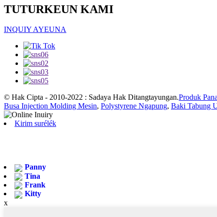
TUTURKEUN KAMI
INQUIY AYEUNA
© Hak Cipta - 2010-2022 : Sadaya Hak Ditangtayungan.
Produk Pan
Busa Injection Molding Mesin
,
Polystyrene Ngapung
,
Baki Tabung U
Kirim surélék
Panny
Tina
Frank
Kitty
x