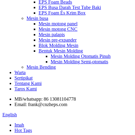
EPS Foam Beads
EPS Busa Darah Test Tube Baki
EPS Foam És Krim Box
Mesin busa
Mesin motong panel
Mesin motong CNC
Mesin palapis
Mesin pre-expander
Blok Molding Mesin
Bentuk Mesin Molding
Mesin Molding Otomatis Pinuh
Mesin Molding Semi-otomatis
Mesin Bending
Warta
Sertipikat
Tentang Kami
Taros Kami
MB/whatsapp: 86 13081104778
Email: frank@cnzheps.com
English
Imah
Hot Tags