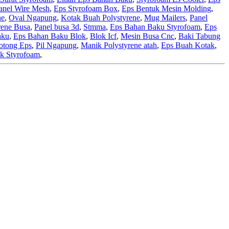
anel Wire Mesh
,
Eps Styrofoam Box
,
Eps Bentuk Mesin Molding
,
ne
,
Oval Ngapung
,
Kotak Buah Polystyrene
,
Mug Mailers
,
Panel
rene Busa
,
Panel busa 3d
,
Stmma
,
Eps Bahan Baku Styrofoam
,
Eps
aku
,
Eps Bahan Baku Blok
,
Blok Icf
,
Mesin Busa Cnc
,
Baki Tabung
otong Eps
,
Pil Ngapung
,
Manik Polystyrene atah
,
Eps Buah Kotak
,
k Styrofoam
,