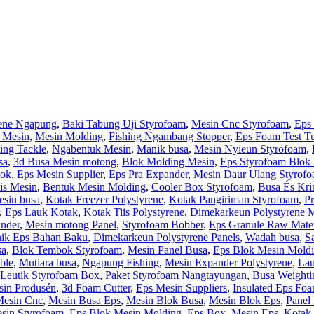
rene Ngapung
,
Baki Tabung Uji Styrofoam
,
Mesin Cnc Styrofoam
,
Eps
 Mesin
,
Mesin Molding
,
Fishing Ngambang Stopper
,
Eps Foam Test T
ing Tackle
,
Ngabentuk Mesin
,
Manik busa
,
Mesin Nyieun Styrofoam
,
sa
,
3d Busa Mesin motong
,
Blok Molding Mesin
,
Eps Styrofoam Blok
lok
,
Eps Mesin Supplier
,
Eps Pra Expander
,
Mesin Daur Ulang Styrof
is Mesin
,
Bentuk Mesin Molding
,
Cooler Box Styrofoam
,
Busa És Kr
sin busa
,
Kotak Freezer Polystyrene
,
Kotak Pangiriman Styrofoam
,
P
,
Eps Lauk Kotak
,
Kotak Tiis Polystyrene
,
Dimekarkeun Polystyrene 
nder
,
Mesin motong Panel
,
Styrofoam Bobber
,
Eps Granule Raw Mate
ik Eps Bahan Baku
,
Dimekarkeun Polystyrene Panels
,
Wadah busa
,
S
sa
,
Blok Tembok Styrofoam
,
Mesin Panel Busa
,
Eps Blok Mesin Mold
ble
,
Mutiara busa
,
Ngapung Fishing
,
Mesin Expander Polystyrene
,
La
Leutik Styrofoam Box
,
Paket Styrofoam Nangtayungan
,
Busa Weightin
sin Produsén
,
3d Foam Cutter
,
Eps Mesin Suppliers
,
Insulated Eps Fo
Mesin Cnc
,
Mesin Busa Eps
,
Mesin Blok Busa
,
Mesin Blok Eps
,
Panel 
sin Styrofoam
,
Eps Blok Mesin Molding
,
Eps Box
,
Mesin Eps
,
Kotak 