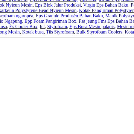
ok Nyieun Mesin
,
Eps Blok Jalur Produksi
,
Virgin Eps Bahan Baku
,
P
arkeun Polystyrene Bead Nyieun Mesin
,
Kotak Pangiriman Polystyre
yrofoam ngaropéa
,
Eps Granule Produsén Bahan Baku
,
Manik Polysty
do Ngapung
,
Epp Foam Pangiriman Box
,
Fsa jeung Fms Eps Bahan B
Busa
,
És Cooler Box
,
Icf
,
Styrofoam
,
Eps Busa Mesin palapis
,
Mesin m
ong Mesin
,
Kotak busa
,
Tiis Styrofoam
,
Bulk Styrofoam Coolers
,
Kota