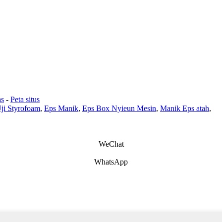
as
-
Peta situs
ji Styrofoam
,
Eps Manik
,
Eps Box Nyieun Mesin
,
Manik Eps atah
,
WeChat
WhatsApp