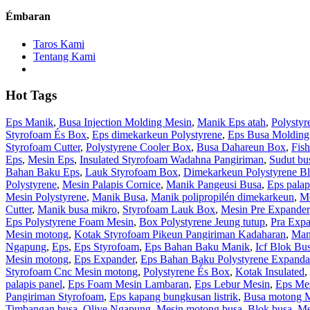
Émbaran
Taros Kami
Tentang Kami
Hot Tags
Eps Manik
,
Busa Injection Molding Mesin
,
Manik Eps atah
,
Polysty
Styrofoam És Box
,
Eps dimekarkeun Polystyrene
,
Eps Busa Molding
Styrofoam Cutter
,
Polystyrene Cooler Box
,
Busa Dahareun Box
,
Fish
Eps
,
Mesin Eps
,
Insulated Styrofoam Wadahna Pangiriman
,
Sudut bu
Bahan Baku Eps
,
Lauk Styrofoam Box
,
Dimekarkeun Polystyrene B
Polystyrene
,
Mesin Palapis Cornice
,
Manik Pangeusi Busa
,
Eps palap
Mesin Polystyrene
,
Manik Busa
,
Manik polipropilén dimekarkeun
,
Me
Cutter
,
Manik busa mikro
,
Styrofoam Lauk Box
,
Mesin Pre Expander
Eps Polystyrene Foam Mesin
,
Box Polystyrene Jeung tutup
,
Pra Expa
Mesin motong
,
Kotak Styrofoam Pikeun Pangiriman Kadaharan
,
Man
Ngapung
,
Eps
,
Eps Styrofoam
,
Eps Bahan Baku Manik
,
Icf Blok Bu
Mesin motong
,
Eps Expander
,
Eps Bahan Baku Polystyrene Expanda
Styrofoam Cnc Mesin motong
,
Polystyrene És Box
,
Kotak Insulated
,
palapis panel
,
Eps Foam Mesin Lambaran
,
Eps Lebur Mesin
,
Eps Me
Pangiriman Styrofoam
,
Eps kapang bungkusan listrik
,
Busa motong 
Timbangan busa
,
Olive Ngapung
,
Mesin motong busa
,
Blok busa
,
Me