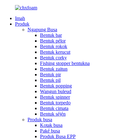
Imah
Produk
Ngapung Busa
Bentuk bar
Bentuk pélor
Bentuk rokok
Bentuk kerucut
Bentuk corky
Fishing stopper bentukna
Bentuk zaitun
Bentuk pir
Bentuk pil
Bentuk popping
Wangun buleud
Bentuk spinner
Bentuk torpedo
Bentuk cimata
Bentuk séjén
Produk busa
Kotak busa
Paké busa
Produk Busa EPP