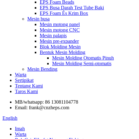
EPS Foam Beads
EPS Busa Darah Test Tube Baki
EPS Foam És Krim Box
Mesin busa
Mesin motong panel
Mesin motong CNC
Mesin palapis
Mesin pre-expander
Blok Molding Mesin
Bentuk Mesin Molding
Mesin Molding Otomatis Pinuh
Mesin Molding Semi-otomatis
Mesin Bending
Warta
Sertipikat
Tentang Kami
Taros Kami
MB/whatsapp: 86 13081104778
Email: frank@cnzheps.com
English
Imah
Warta