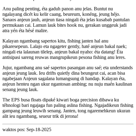
Anu paling penting, éta gaduh panon anu jelas. Buntut nu
ngalayang dicét ku kelir caang, beureum, konéng, jeung héjo.
Sanaos anjeun jauh, anjeun tiasa ningali éta jelas kusabab pantulan
permukaan cai. Lamun lauk bites hook nu, gerakan unggeuk jadi
atra yén éta hésé malire.
Kalayan ngambang sapertos kitu, fishing janten hal anu
pikaresepeun. Lalajo eta ngageter gently, haté anjeun bakal naek;
ningali eta lalaunan tilelep, anjeun bakal nyaho: éta datang! Éta
antisipasi sareng reuwas mangrupikeun pesona fishing anu leres.
Jujur, ngambang anu saé sapertos pasangan anu saé; eta understands
anjeun jeung lauk. Ieu drifts quietly dina beungeut cai, acan bisa
ngabejaan Anjeun sagalana lumangsung di handap. Kalayan éta,
anjeun henteu ngan ukur ngantosan ambing; nu nuju maén kaulinan
senang jeung lauk.
The EPS busa floats dipaké kiwari boga precision dibawa ku
téhnologi bari ngajaga fun paling aslina fishing. Ngajadikeun fishing
gampang jeung leuwih senang. Janten, tong ngaremehkeun ukuran
alit ieu ngambang, seueur trik di jerona!
waktos pos: Sep-18-2025