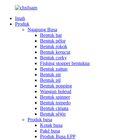
Imah
Produk
Ngapung Busa
Bentuk bar
Bentuk pélor
Bentuk rokok
Bentuk kerucut
Bentuk corky
Fishing stopper bentukna
Bentuk zaitun
Bentuk pir
Bentuk pil
Bentuk popping
Wangun buleud
Bentuk spinner
Bentuk torpedo
Bentuk cimata
Bentuk séjén
Produk busa
Kotak busa
Paké busa
Produk Busa EPP