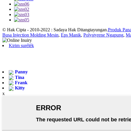
© Hak Cipta - 2010-2022 : Sadaya Hak Ditangtayungan.
Produk Pan
Busa Injection Molding Mesin
,
Eps Manik
,
Polystyrene Ngapung
,
Ma
Kirim surélék
Panny
Tina
Frank
Kitty
x