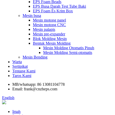
EPS Foam Beads
EPS Busa Darah Test Tube Baki
EPS Foam És Krim Box
Mesin busa
Mesin motong panel
Mesin motong CNC
Mesin palapis
Mesin pre-expander
Blok Molding Mesin
Bentuk Mesin Molding
Mesin Molding Otomatis Pinuh
Mesin Molding Semi-otomatis
Mesin Bending
Warta
Sertipikat
Tentang Kami
Taros Kami
MB/whatsapp: 86 13081104778
Email: frank@cnzheps.com
English
Imah