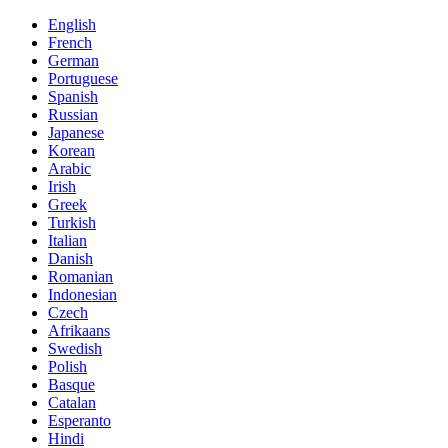
English
French
German
Portuguese
Spanish
Russian
Japanese
Korean
Arabic
Irish
Greek
Turkish
Italian
Danish
Romanian
Indonesian
Czech
Afrikaans
Swedish
Polish
Basque
Catalan
Esperanto
Hindi