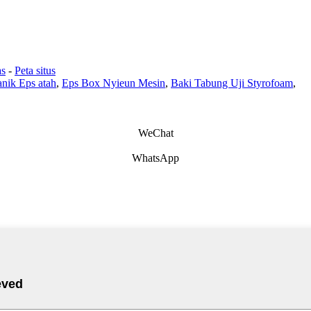
as
-
Peta situs
nik Eps atah
,
Eps Box Nyieun Mesin
,
Baki Tabung Uji Styrofoam
,
WeChat
WhatsApp