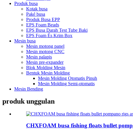
Produk busa
Kotak busa
Paké busa
Produk Busa EPP
EPS Foam Beads
EPS Busa Darah Test Tube Baki
EPS Foam És Krim Box
Mesin busa
Mesin motong panel
Mesin motong CNC
Mesin palapis
Mesin pre-expander
Blok Molding Mesin
Bentuk Mesin Molding
Mesin Molding Otomatis Pinuh
Mesin Molding Semi-otomatis
Mesin Bending
produk unggulan
CHXFOAM busa fishing floats bullet pompan