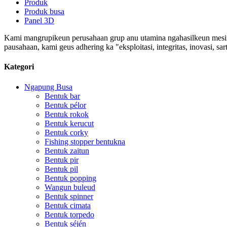
Produk
Produk busa
Panel 3D
Kami mangrupikeun perusahaan grup anu utamina ngahasilkeun mesin 
pausahaan, kami geus adhering ka "eksploitasi, integritas, inovasi,
Kategori
Ngapung Busa
Bentuk bar
Bentuk pélor
Bentuk rokok
Bentuk kerucut
Bentuk corky
Fishing stopper bentukna
Bentuk zaitun
Bentuk pir
Bentuk pil
Bentuk popping
Wangun buleud
Bentuk spinner
Bentuk cimata
Bentuk torpedo
Bentuk séjén