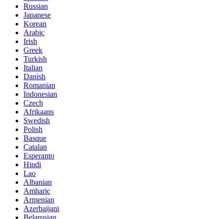
Russian
Japanese
Korean
Arabic
Irish
Greek
Turkish
Italian
Danish
Romanian
Indonesian
Czech
Afrikaans
Swedish
Polish
Basque
Catalan
Esperanto
Hindi
Lao
Albanian
Amharic
Armenian
Azerbaijani
Belarusian