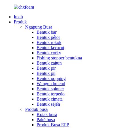
Imah
Produk
Ngapung Busa
Bentuk bar
Bentuk pélor
Bentuk rokok
Bentuk kerucut
Bentuk corky
Fishing stopper bentukna
Bentuk zaitun
Bentuk pir
Bentuk pil
Bentuk popping
Wangun buleud
Bentuk spinner
Bentuk torpedo
Bentuk cimata
Bentuk séjén
Produk busa
Kotak busa
Paké busa
Produk Busa EPP