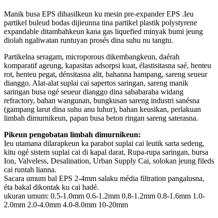
Manik busa EPS dihasilkeun ku mesin pre-expander EPS .Ieu
partikel buleud bodas dijieunna tina partikel plastik polystyrene
expandable ditambahkeun kana gas liquefied minyak bumi jeung
diolah ngaliwatan runtuyan prosés dina suhu nu tangtu.
Partikelna seragam, microporous dikembangkeun, daérah
komparatif ageung, kapasitas adsorpsi kuat, élastisitasna saé, henteu
rot, henteu pegat, dénsitasna alit, bahanna hampang, sareng seueur
dianggo. Alat-alat suplai cai sapertos saringan, sareng manik
saringan busa ogé seueur dianggo dina sababaraha widang
refractory, bahan wangunan, bungkusan sareng industri sanésna
(gampang larut dina suhu anu luhur), bahan keusikan, perlakuan
limbah dimurnikeun, papan busa beton ringan sareng saterasna.
Pikeun pengobatan limbah dimurnikeun:
Ieu utamana dilarapkeun ka parabot suplai cai leutik sarta sedeng,
kitu ogé sistem suplai cai di kapal darat, Rupa-rupa saringan, bursa
Ion, Valveless, Desalination, Urban Supply Cai, solokan jeung fileds
cai runtah lianna.
Sacara umum bal EPS 2-4mm salaku média filtration pangalusna,
éta bakal dikontak ku cai hadé.
ukuran umum: 0.5-1.0mm 0.6-1.2mm 0.8-1.2mm 0.8-1.6mm 1.0-
2.0mm 2.0-4.0mm 4.0-8.0mm 10-20mm