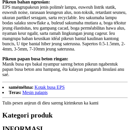
Pikeun bahan ngeusian:
EPS mangrupakeun jenis polimér lampu, euweuh listrik statik,
euweuh noise, rarasaan leungeun alus, non-toksik, retardant seuneu,
ukuran partikel seragam, sarta recyclable. Ieu sakumaha lampu
bodas salaku snowflake a, buleud sakumaha mutiara a, boga tékstur
jeung élastisitas, teu gampang cacad, boga perméabilitas hawa alus,
nyaman keur ngalir, sarta ramah lingkungan jeung cageur. Ieu
mangrupa bahan keusikan idéal pikeun bantal kaulinan kantong
buncis, U tipe bantal hiber jeung saterusna. Sapertos 0.5-1.5mm, 2-
4mm, 3-5mm, 7-10mm jeung saterusna.
Pikeun papan busa beton ringan:
Manik busa eps bakal nyampur sareng beton pikeun ngabentuk
papan busa beton anu hampang, éta kalayan pangaruh Insulasi anu
saé.
saméméhna:
Kotak busa EPS
Teras:
Mesin palapis
Tulis pesen anjeun di dieu sareng kirimkeun ka kami
Kategori produk
INFORMASI