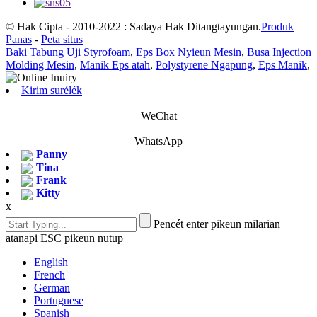
© Hak Cipta - 2010-2022 : Sadaya Hak Ditangtayungan.
Produk
Panas
-
Peta situs
Baki Tabung Uji Styrofoam
,
Eps Box Nyieun Mesin
,
Busa Injection
Molding Mesin
,
Manik Eps atah
,
Polystyrene Ngapung
,
Eps Manik
,
Kirim surélék
WeChat
WhatsApp
Panny
Tina
Frank
Kitty
x
Pencét enter pikeun milarian
atanapi ESC pikeun nutup
English
French
German
Portuguese
Spanish