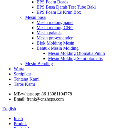
EPS Foam Beads
EPS Busa Darah Test Tube Baki
EPS Foam És Krim Box
Mesin busa
Mesin motong panel
Mesin motong CNC
Mesin palapis
Mesin pre-expander
Blok Molding Mesin
Bentuk Mesin Molding
Mesin Molding Otomatis Pinuh
Mesin Molding Semi-otomatis
Mesin Bending
Warta
Sertipikat
Tentang Kami
Taros Kami
MB/whatsapp: 86 13081104778
Email: frank@cnzheps.com
English
Imah
Produk