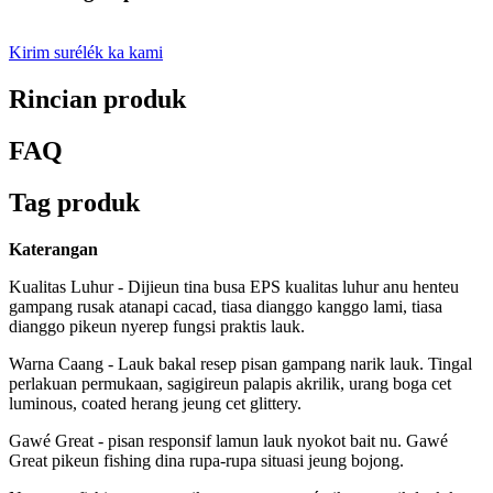
Kirim surélék ka kami
Rincian produk
FAQ
Tag produk
Katerangan
Kualitas Luhur - Dijieun tina busa EPS kualitas luhur anu henteu
gampang rusak atanapi cacad, tiasa dianggo kanggo lami, tiasa
dianggo pikeun nyerep fungsi praktis lauk.
Warna Caang - Lauk bakal resep pisan gampang narik lauk. Tingal
perlakuan permukaan, sagigireun palapis akrilik, urang boga cet
luminous, coated herang jeung cet glittery.
Gawé Great - pisan responsif lamun lauk nyokot bait nu. Gawé
Great pikeun fishing dina rupa-rupa situasi jeung bojong.