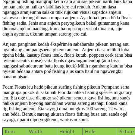
Ngapung fishing mangrupikeun cara anu saé pikeun narik lauk kana
umpan anjeun nalika visibilitas jero cai rendah. Anjeun tiasa
nganggo aranjeunna salaku titik rujukan visual supados anjeun
salawasna terang dimana umpan anjeun. Aya loba tipena béda floats
fishing sadia. Jenis anu anjeun peryogikeun bakal gumantung kana
dimana anjeun mancing, kumaha rupa-rupa visual dina cai, laju
angin ayeuna, ukuran umpan sareng jero cai.
Anjeun panginten kedah ékspérimén sababaraha pikeun terang anu
ngambang anu pangsaéna pikeun anjeun. Anjeun tiasa milih ti loba
tipena béda, kaasup floats iteuk, floats kutub, poppers cork (anu bisa
nyieun saeutik noise) sarta floats ngawangun endog (anu bisa
napigasi sabudeureun batu jeung iteuk).Milih ngambang katuhu bisa
nyieun bédana antara poé fishing alus sarta haul nu ngawengku
nanaon pisan.
Foam Floats ieu hadé pikeun surfing fishing pikeun Pompano sarta
mangrupa pokok di sakuliah Florida nalika fishing spésiés migratory
ieu. Éta ogé tiasa dianggo saé pikeun seueur gaya fishing anu sanés
nalika anjeun hoyong nambihan warna sareng atanapi flotasi kana
rig fishing anjeun. Éta sayogi dina bungkus 100 sareng 12 warna
anu béda. Bentuk sareng ukuran floats fishing busa anu sanés ogé
sayogi, upami diperyogikeun, wartosan kami.