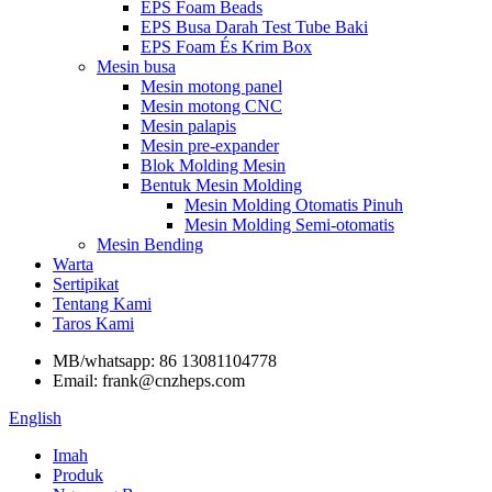
EPS Foam Beads
EPS Busa Darah Test Tube Baki
EPS Foam És Krim Box
Mesin busa
Mesin motong panel
Mesin motong CNC
Mesin palapis
Mesin pre-expander
Blok Molding Mesin
Bentuk Mesin Molding
Mesin Molding Otomatis Pinuh
Mesin Molding Semi-otomatis
Mesin Bending
Warta
Sertipikat
Tentang Kami
Taros Kami
MB/whatsapp: 86 13081104778
Email: frank@cnzheps.com
English
Imah
Produk