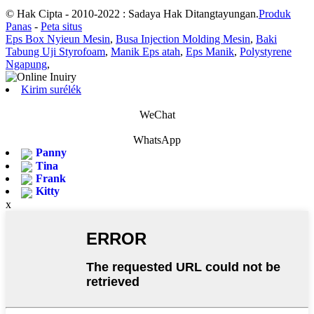
© Hak Cipta - 2010-2022 : Sadaya Hak Ditangtayungan.
Produk
Panas
-
Peta situs
Eps Box Nyieun Mesin
,
Busa Injection Molding Mesin
,
Baki
Tabung Uji Styrofoam
,
Manik Eps atah
,
Eps Manik
,
Polystyrene
Ngapung
,
Kirim surélék
WeChat
WhatsApp
Panny
Tina
Frank
Kitty
x