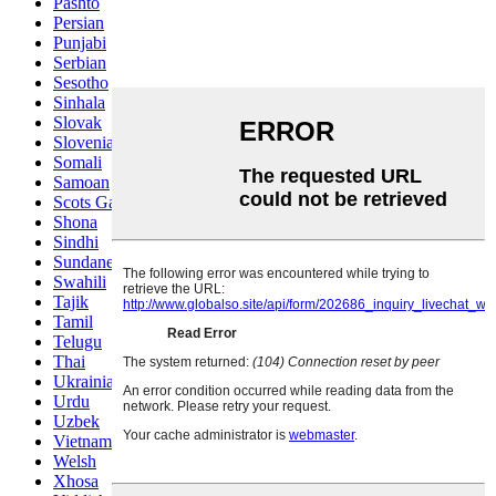
Pashto
Persian
Punjabi
Serbian
Sesotho
Sinhala
Slovak
Slovenian
Somali
Samoan
Scots Gaelic
Shona
Sindhi
Sundanese
Swahili
Tajik
Tamil
Telugu
Thai
Ukrainian
Urdu
Uzbek
Vietnamese
Welsh
Xhosa