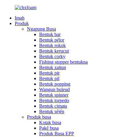
Imah
Produk
Ngapung Busa
Bentuk bar
Bentuk pélor
Bentuk rokok
Bentuk kerucut
Bentuk corky
Fishing stopper bentukna
Bentuk zaitun
Bentuk pir
Bentuk pil
Bentuk popping
Wangun buleud
Bentuk spinner
Bentuk torpedo
Bentuk cimata
Bentuk séjén
Produk busa
Kotak busa
Paké busa
Produk Busa EPP